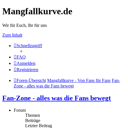
Mangfallkurve.de
Wir für Euch, Ihr für uns
Zum Inhalt
Schnellzugriff
FAQ
Anmelden
Registrieren
Foren-Übersicht
Mangfallkurve - Von Fans für Fans
Fan-
Zone - alles was die Fans bewegt
Fan-Zone - alles was die Fans bewegt
Forum
Themen
Beiträge
Letzter Beitrag