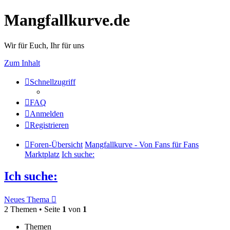
Mangfallkurve.de
Wir für Euch, Ihr für uns
Zum Inhalt
Schnellzugriff
FAQ
Anmelden
Registrieren
Foren-Übersicht
Mangfallkurve - Von Fans für Fans
Marktplatz
Ich suche:
Ich suche:
Neues Thema
2 Themen • Seite
1
von
1
Themen