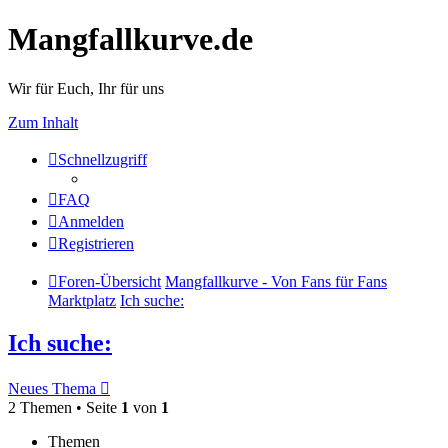
Mangfallkurve.de
Wir für Euch, Ihr für uns
Zum Inhalt
Schnellzugriff
FAQ
Anmelden
Registrieren
Foren-Übersicht
Mangfallkurve - Von Fans für Fans
Marktplatz
Ich suche:
Ich suche:
Neues Thema
2 Themen • Seite
1
von
1
Themen