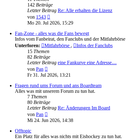
142
Beiträge
Letzter Beitrag
Re: Alle erhalten die Lizenz
Neuester
von
1543
Beitrag
Mo 20. Jul 2026, 15:29
Fan-Zone - alles was die Fans bewegt
Infos vom Fanbeirat, den Fanclubs und der Mitfahrbörse
Unterforen:
Mitfahrbörse
,
Infos der Fanclubs
15
Themen
82
Beiträge
Letzter Beitrag
eine Fankurve eine Adresse....
Neuester
von
Pan
Beitrag
Fr 31. Jul 2026, 13:21
Fragen rund ums Forum und ans Boardteam
Alles was mit unserem Forum zu tun hat.
7
Themen
80
Beiträge
Letzter Beitrag
Re: Änderungen Im Board
Neuester
von
Pan
Beitrag
Mi 24. Jun 2026, 14:38
Offtopic
Ein Platz für alles was nichts mit Eishockey zu tun hat.