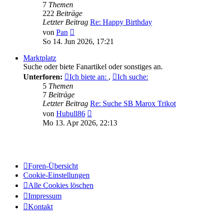
7
Themen
222
Beiträge
Letzter Beitrag
Re: Happy Birthday
Neuester
von
Pan
Beitrag
So 14. Jun 2026, 17:21
Marktplatz
Suche oder biete Fanartikel oder sonstiges an.
Unterforen:
Ich biete an:
,
Ich suche:
5
Themen
7
Beiträge
Letzter Beitrag
Re: Suche SB Marox Trikot
Neuester
von
Hubull86
Beitrag
Mo 13. Apr 2026, 22:13
Foren-Übersicht
Cookie-Einstellungen
Alle Cookies löschen
Impressum
Kontakt