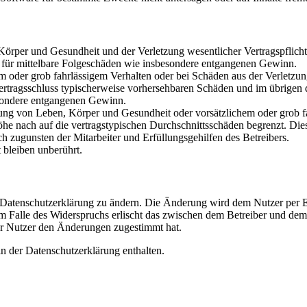
rper und Gesundheit und der Verletzung wesentlicher Vertragspflichten
ch für mittelbare Folgeschäden wie insbesondere entgangenen Gewinn.
em oder grob fahrlässigem Verhalten oder bei Schäden aus der Verletz
i Vertragsschluss typischerweise vorhersehbaren Schäden und im übrigen
besondere entgangenen Gewinn.
ng von Leben, Körper und Gesundheit oder vorsätzlichem oder grob fah
e nach auf die vertragstypischen Durchschnittsschäden begrenzt. Dies
h zugunsten der Mitarbeiter und Erfüllungsgehilfen des Betreibers.
bleiben unberührt.
e Datenschutzerklärung zu ändern. Die Änderung wird dem Nutzer per E-
m Falle des Widerspruchs erlischt das zwischen dem Betreiber und dem 
er Nutzer den Änderungen zugestimmt hat.
n der Datenschutzerklärung enthalten.