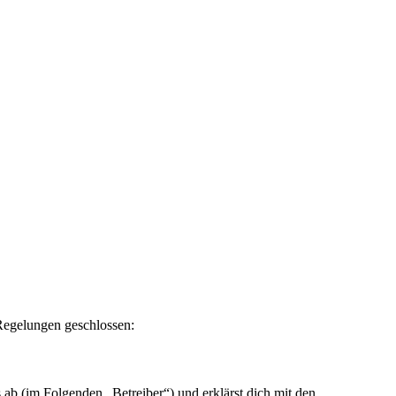
Regelungen geschlossen:
ab (im Folgenden „Betreiber“) und erklärst dich mit den