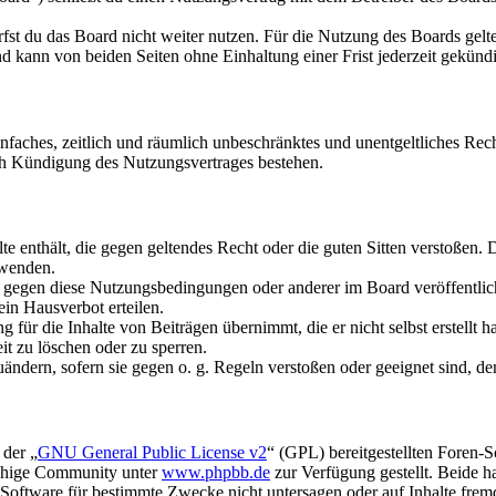
fst du das Board nicht weiter nutzen. Für die Nutzung des Boards gelten
 kann von beiden Seiten ohne Einhaltung einer Frist jederzeit gekünd
 einfaches, zeitlich und räumlich unbeschränktes und unentgeltliches R
ch Kündigung des Nutzungsvertrages bestehen.
alte enthält, die gegen geltendes Recht oder die guten Sitten verstoßen. 
rwenden.
n gegen diese Nutzungsbedingungen oder anderer im Board veröffentli
in Hausverbot erteilen.
für die Inhalte von Beiträgen übernimmt, die er nicht selbst erstellt 
it zu löschen oder zu sperren.
uändern, sofern sie gegen o. g. Regeln verstoßen oder geeignet sind, 
 der „
GNU General Public License v2
“ (GPL) bereitgestellten Foren-
achige Community unter
www.phpbb.de
zur Verfügung gestellt. Beide h
oftware für bestimmte Zwecke nicht untersagen oder auf Inhalte frem