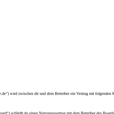
.de“) wird zwischen dir und dem Betreiber ein Vertrag mit folgenden 
rd“) schließt du einen Nutzungsvertrag mit dem Betreiber des Boards 