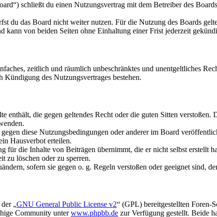
rd“) schließt du einen Nutzungsvertrag mit dem Betreiber des Boards 
fst du das Board nicht weiter nutzen. Für die Nutzung des Boards gelten
 kann von beiden Seiten ohne Einhaltung einer Frist jederzeit gekünd
 einfaches, zeitlich und räumlich unbeschränktes und unentgeltliches R
ch Kündigung des Nutzungsvertrages bestehen.
alte enthält, die gegen geltendes Recht oder die guten Sitten verstoßen. 
rwenden.
n gegen diese Nutzungsbedingungen oder anderer im Board veröffentli
in Hausverbot erteilen.
für die Inhalte von Beiträgen übernimmt, die er nicht selbst erstellt 
it zu löschen oder zu sperren.
uändern, sofern sie gegen o. g. Regeln verstoßen oder geeignet sind, 
 der „
GNU General Public License v2
“ (GPL) bereitgestellten Foren-
achige Community unter
www.phpbb.de
zur Verfügung gestellt. Beide h