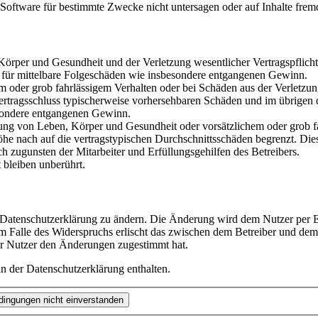
oftware für bestimmte Zwecke nicht untersagen oder auf Inhalte frem
rper und Gesundheit und der Verletzung wesentlicher Vertragspflichten
ch für mittelbare Folgeschäden wie insbesondere entgangenen Gewinn.
em oder grob fahrlässigem Verhalten oder bei Schäden aus der Verletz
i Vertragsschluss typischerweise vorhersehbaren Schäden und im übrigen
besondere entgangenen Gewinn.
ng von Leben, Körper und Gesundheit oder vorsätzlichem oder grob fah
e nach auf die vertragstypischen Durchschnittsschäden begrenzt. Dies
h zugunsten der Mitarbeiter und Erfüllungsgehilfen des Betreibers.
bleiben unberührt.
e Datenschutzerklärung zu ändern. Die Änderung wird dem Nutzer per E-
m Falle des Widerspruchs erlischt das zwischen dem Betreiber und dem 
er Nutzer den Änderungen zugestimmt hat.
n der Datenschutzerklärung enthalten.