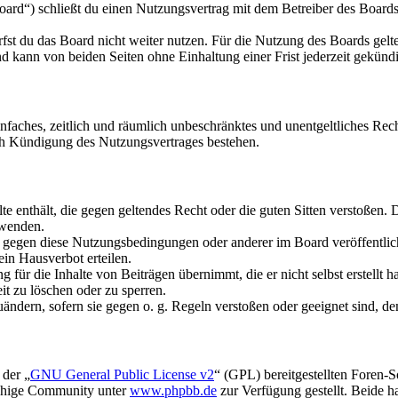
rd“) schließt du einen Nutzungsvertrag mit dem Betreiber des Boards 
fst du das Board nicht weiter nutzen. Für die Nutzung des Boards gelten
 kann von beiden Seiten ohne Einhaltung einer Frist jederzeit gekünd
 einfaches, zeitlich und räumlich unbeschränktes und unentgeltliches R
ch Kündigung des Nutzungsvertrages bestehen.
alte enthält, die gegen geltendes Recht oder die guten Sitten verstoßen. 
rwenden.
n gegen diese Nutzungsbedingungen oder anderer im Board veröffentli
in Hausverbot erteilen.
für die Inhalte von Beiträgen übernimmt, die er nicht selbst erstellt 
it zu löschen oder zu sperren.
uändern, sofern sie gegen o. g. Regeln verstoßen oder geeignet sind, 
 der „
GNU General Public License v2
“ (GPL) bereitgestellten Foren-
achige Community unter
www.phpbb.de
zur Verfügung gestellt. Beide h