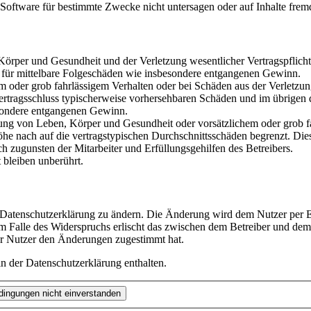
oftware für bestimmte Zwecke nicht untersagen oder auf Inhalte frem
rper und Gesundheit und der Verletzung wesentlicher Vertragspflichten
ch für mittelbare Folgeschäden wie insbesondere entgangenen Gewinn.
em oder grob fahrlässigem Verhalten oder bei Schäden aus der Verletz
i Vertragsschluss typischerweise vorhersehbaren Schäden und im übrigen
besondere entgangenen Gewinn.
ng von Leben, Körper und Gesundheit oder vorsätzlichem oder grob fah
e nach auf die vertragstypischen Durchschnittsschäden begrenzt. Dies
h zugunsten der Mitarbeiter und Erfüllungsgehilfen des Betreibers.
bleiben unberührt.
e Datenschutzerklärung zu ändern. Die Änderung wird dem Nutzer per E-
m Falle des Widerspruchs erlischt das zwischen dem Betreiber und dem 
er Nutzer den Änderungen zugestimmt hat.
n der Datenschutzerklärung enthalten.