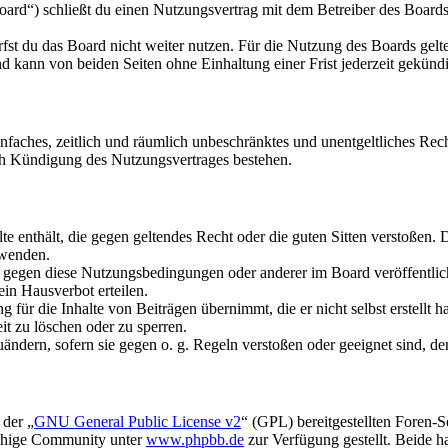
rd“) schließt du einen Nutzungsvertrag mit dem Betreiber des Boards 
fst du das Board nicht weiter nutzen. Für die Nutzung des Boards gelten
 kann von beiden Seiten ohne Einhaltung einer Frist jederzeit gekünd
 einfaches, zeitlich und räumlich unbeschränktes und unentgeltliches R
ch Kündigung des Nutzungsvertrages bestehen.
alte enthält, die gegen geltendes Recht oder die guten Sitten verstoßen. 
rwenden.
n gegen diese Nutzungsbedingungen oder anderer im Board veröffentli
in Hausverbot erteilen.
für die Inhalte von Beiträgen übernimmt, die er nicht selbst erstellt 
it zu löschen oder zu sperren.
uändern, sofern sie gegen o. g. Regeln verstoßen oder geeignet sind, 
 der „
GNU General Public License v2
“ (GPL) bereitgestellten Foren-
achige Community unter
www.phpbb.de
zur Verfügung gestellt. Beide h