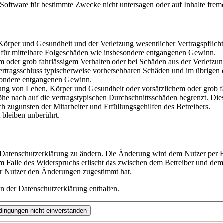
oftware für bestimmte Zwecke nicht untersagen oder auf Inhalte frem
rper und Gesundheit und der Verletzung wesentlicher Vertragspflichten
ch für mittelbare Folgeschäden wie insbesondere entgangenen Gewinn.
em oder grob fahrlässigem Verhalten oder bei Schäden aus der Verletz
i Vertragsschluss typischerweise vorhersehbaren Schäden und im übrigen
besondere entgangenen Gewinn.
ng von Leben, Körper und Gesundheit oder vorsätzlichem oder grob fah
e nach auf die vertragstypischen Durchschnittsschäden begrenzt. Dies
h zugunsten der Mitarbeiter und Erfüllungsgehilfen des Betreibers.
bleiben unberührt.
e Datenschutzerklärung zu ändern. Die Änderung wird dem Nutzer per E-
m Falle des Widerspruchs erlischt das zwischen dem Betreiber und dem 
er Nutzer den Änderungen zugestimmt hat.
n der Datenschutzerklärung enthalten.