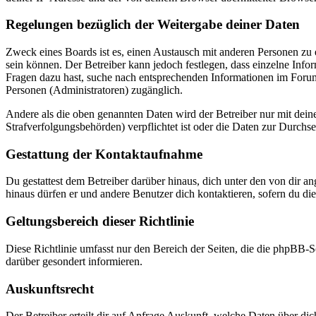
Regelungen bezüglich der Weitergabe deiner Daten
Zweck eines Boards ist es, einen Austausch mit anderen Personen zu er
sein können. Der Betreiber kann jedoch festlegen, dass einzelne Infor
Fragen dazu hast, suche nach entsprechenden Informationen im Forum 
Personen (Administratoren) zugänglich.
Andere als die oben genannten Daten wird der Betreiber nur mit deine
Strafverfolgungsbehörden) verpflichtet ist oder die Daten zur Durchset
Gestattung der Kontaktaufnahme
Du gestattest dem Betreiber darüber hinaus, dich unter den von dir a
hinaus dürfen er und andere Benutzer dich kontaktieren, sofern du die
Geltungsbereich dieser Richtlinie
Diese Richtlinie umfasst nur den Bereich der Seiten, die die phpBB-S
darüber gesondert informieren.
Auskunftsrecht
Der Betreiber erteilt dir auf Anfrage Auskunft, welche Daten über dic