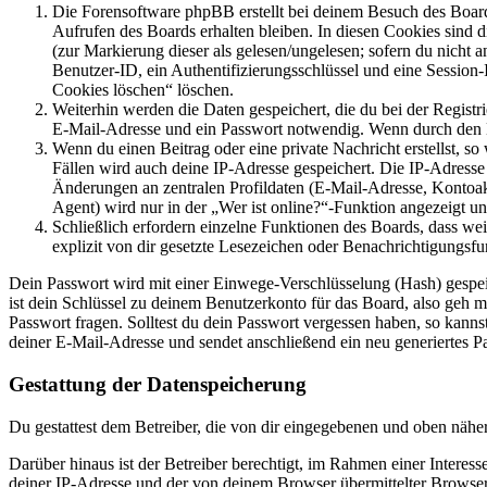
Die Forensoftware phpBB erstellt bei deinem Besuch des Board
Aufrufen des Boards erhalten bleiben. In diesen Cookies sind d
(zur Markierung dieser als gelesen/ungelesen; sofern du nicht 
Benutzer-ID, ein Authentifizierungsschlüssel und eine Session-
Cookies löschen“ löschen.
Weiterhin werden die Daten gespeichert, die du bei der Registr
E-Mail-Adresse und ein Passwort notwendig. Wenn durch den Bet
Wenn du einen Beitrag oder eine private Nachricht erstellst, so
Fällen wird auch deine IP-Adresse gespeichert. Die IP-Adress
Änderungen an zentralen Profildaten (E-Mail-Adresse, Kontoa
Agent) wird nur in der „Wer ist online?“-Funktion angezeigt un
Schließlich erfordern einzelne Funktionen des Boards, dass w
explizit von dir gesetzte Lesezeichen oder Benachrichtigungsfu
Dein Passwort wird mit einer Einwege-Verschlüsselung (Hash) gespeich
ist dein Schlüssel zu deinem Benutzerkonto für das Board, also geh m
Passwort fragen. Solltest du dein Passwort vergessen haben, so kan
deiner E-Mail-Adresse und sendet anschließend ein neu generiertes P
Gestattung der Datenspeicherung
Du gestattest dem Betreiber, die von dir eingegebenen und oben nähe
Darüber hinaus ist der Betreiber berechtigt, im Rahmen einer Intere
deiner IP-Adresse und der von deinem Browser übermittelter Browser