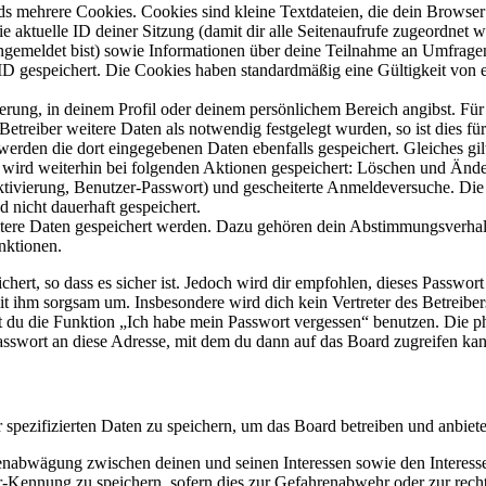
s mehrere Cookies. Cookies sind kleine Textdateien, die dein Browser 
ie aktuelle ID deiner Sitzung (damit dir alle Seitenaufrufe zugeordnet
angemeldet bist) sowie Informationen über deine Teilnahme an Umfragen
ID gespeichert. Die Cookies haben standardmäßig eine Gültigkeit von e
ierung, in deinem Profil oder deinem persönlichem Bereich angibst. Für
reiber weitere Daten als notwendig festgelegt wurden, so ist dies für 
 werden die dort eingegebenen Daten ebenfalls gespeichert. Gleiches gi
e wird weiterhin bei folgenden Aktionen gespeichert: Löschen und Änd
ktivierung, Benutzer-Passwort) und gescheiterte Anmeldeversuche. D
d nicht dauerhaft gespeichert.
eitere Daten gespeichert werden. Dazu gehören dein Abstimmungsverhal
nktionen.
ert, so dass es sicher ist. Jedoch wird dir empfohlen, dieses Passwor
it ihm sorgsam um. Insbesondere wird dich kein Vertreter des Betreibe
nst du die Funktion „Ich habe mein Passwort vergessen“ benutzen. Di
asswort an diese Adresse, mit dem du dann auf das Board zugreifen kan
r spezifizierten Daten zu speichern, um das Board betreiben und anbiet
ssenabwägung zwischen deinen und seinen Interessen sowie den Interes
-Kennung zu speichern, sofern dies zur Gefahrenabwehr oder zur recht