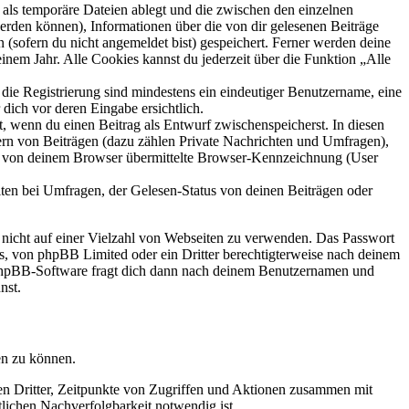
als temporäre Dateien ablegt und die zwischen den einzelnen
 werden können), Informationen über die von dir gelesenen Beiträge
 (sofern du nicht angemeldet bist) gespeichert. Ferner werden deine
inem Jahr. Alle Cookies kannst du jederzeit über die Funktion „Alle
 die Registrierung sind mindestens ein eindeutiger Benutzername, eine
dich vor deren Eingabe ersichtlich.
lt, wenn du einen Beitrag als Entwurf zwischenspeicherst. In diesen
ern von Beiträgen (dazu zählen Private Nachrichten und Umfragen),
ie von deinem Browser übermittelte Browser-Kennzeichnung (User
ten bei Umfragen, der Gelesen-Status von deinen Beiträgen oder
t nicht auf einer Vielzahl von Webseiten zu verwenden. Das Passwort
rs, von phpBB Limited oder ein Dritter berechtigterweise nach deinem
e phpBB-Software fragt dich dann nach deinem Benutzernamen und
nst.
en zu können.
sen Dritter, Zeitpunkte von Zugriffen und Aktionen zusammen mit
lichen Nachverfolgbarkeit notwendig ist.