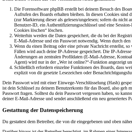
Die Forensoftware phpBB erstellt bei deinem Besuch des Board
Aufrufen des Boards erhalten bleiben. In diesen Cookies sind d
(zur Markierung dieser als gelesen/ungelesen; sofern du nicht 
Benutzer-ID, ein Authentifizierungsschlüssel und eine Session-
Cookies löschen“ löschen.
Weiterhin werden die Daten gespeichert, die du bei der Registr
E-Mail-Adresse und ein Passwort notwendig. Wenn durch den Bet
Wenn du einen Beitrag oder eine private Nachricht erstellst, so
Fällen wird auch deine IP-Adresse gespeichert. Die IP-Adress
Änderungen an zentralen Profildaten (E-Mail-Adresse, Kontoa
Agent) wird nur in der „Wer ist online?“-Funktion angezeigt un
Schließlich erfordern einzelne Funktionen des Boards, dass w
explizit von dir gesetzte Lesezeichen oder Benachrichtigungsfu
Dein Passwort wird mit einer Einwege-Verschlüsselung (Hash) gespeich
ist dein Schlüssel zu deinem Benutzerkonto für das Board, also geh m
Passwort fragen. Solltest du dein Passwort vergessen haben, so kan
deiner E-Mail-Adresse und sendet anschließend ein neu generiertes P
Gestattung der Datenspeicherung
Du gestattest dem Betreiber, die von dir eingegebenen und oben nähe
Darüber hinaus ist der Betreiber berechtigt, im Rahmen einer Intere