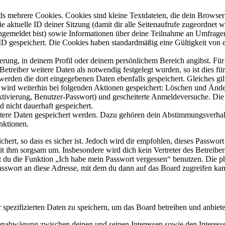
s mehrere Cookies. Cookies sind kleine Textdateien, die dein Browser 
ie aktuelle ID deiner Sitzung (damit dir alle Seitenaufrufe zugeordnet
angemeldet bist) sowie Informationen über deine Teilnahme an Umfragen
ID gespeichert. Die Cookies haben standardmäßig eine Gültigkeit von e
ierung, in deinem Profil oder deinem persönlichem Bereich angibst. Für
reiber weitere Daten als notwendig festgelegt wurden, so ist dies für 
 werden die dort eingegebenen Daten ebenfalls gespeichert. Gleiches gi
e wird weiterhin bei folgenden Aktionen gespeichert: Löschen und Änd
ktivierung, Benutzer-Passwort) und gescheiterte Anmeldeversuche. D
d nicht dauerhaft gespeichert.
eitere Daten gespeichert werden. Dazu gehören dein Abstimmungsverhal
nktionen.
ert, so dass es sicher ist. Jedoch wird dir empfohlen, dieses Passwor
it ihm sorgsam um. Insbesondere wird dich kein Vertreter des Betreibe
nst du die Funktion „Ich habe mein Passwort vergessen“ benutzen. Di
asswort an diese Adresse, mit dem du dann auf das Board zugreifen kan
r spezifizierten Daten zu speichern, um das Board betreiben und anbiet
ssenabwägung zwischen deinen und seinen Interessen sowie den Interes