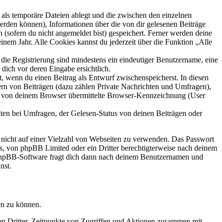
als temporäre Dateien ablegt und die zwischen den einzelnen
 werden können), Informationen über die von dir gelesenen Beiträge
 (sofern du nicht angemeldet bist) gespeichert. Ferner werden deine
inem Jahr. Alle Cookies kannst du jederzeit über die Funktion „Alle
 die Registrierung sind mindestens ein eindeutiger Benutzername, eine
dich vor deren Eingabe ersichtlich.
lt, wenn du einen Beitrag als Entwurf zwischenspeicherst. In diesen
ern von Beiträgen (dazu zählen Private Nachrichten und Umfragen),
ie von deinem Browser übermittelte Browser-Kennzeichnung (User
ten bei Umfragen, der Gelesen-Status von deinen Beiträgen oder
t nicht auf einer Vielzahl von Webseiten zu verwenden. Das Passwort
rs, von phpBB Limited oder ein Dritter berechtigterweise nach deinem
e phpBB-Software fragt dich dann nach deinem Benutzernamen und
nst.
en zu können.
sen Dritter, Zeitpunkte von Zugriffen und Aktionen zusammen mit