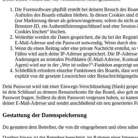
Die Forensoftware phpBB erstellt bei deinem Besuch des Board
Aufrufen des Boards erhalten bleiben. In diesen Cookies sind d
(zur Markierung dieser als gelesen/ungelesen; sofern du nicht 
Benutzer-ID, ein Authentifizierungsschlüssel und eine Session-
Cookies löschen“ löschen.
Weiterhin werden die Daten gespeichert, die du bei der Registr
E-Mail-Adresse und ein Passwort notwendig. Wenn durch den Bet
Wenn du einen Beitrag oder eine private Nachricht erstellst, so
Fällen wird auch deine IP-Adresse gespeichert. Die IP-Adress
Änderungen an zentralen Profildaten (E-Mail-Adresse, Kontoa
Agent) wird nur in der „Wer ist online?“-Funktion angezeigt un
Schließlich erfordern einzelne Funktionen des Boards, dass w
explizit von dir gesetzte Lesezeichen oder Benachrichtigungsfu
Dein Passwort wird mit einer Einwege-Verschlüsselung (Hash) gespeich
ist dein Schlüssel zu deinem Benutzerkonto für das Board, also geh m
Passwort fragen. Solltest du dein Passwort vergessen haben, so kan
deiner E-Mail-Adresse und sendet anschließend ein neu generiertes P
Gestattung der Datenspeicherung
Du gestattest dem Betreiber, die von dir eingegebenen und oben nähe
Darüber hinaus ist der Betreiber berechtigt, im Rahmen einer Intere