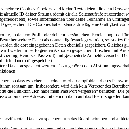
s mehrere Cookies. Cookies sind kleine Textdateien, die dein Browser 
ie aktuelle ID deiner Sitzung (damit dir alle Seitenaufrufe zugeordnet
angemeldet bist) sowie Informationen über deine Teilnahme an Umfragen
ID gespeichert. Die Cookies haben standardmäßig eine Gültigkeit von e
ierung, in deinem Profil oder deinem persönlichem Bereich angibst. Für
reiber weitere Daten als notwendig festgelegt wurden, so ist dies für 
 werden die dort eingegebenen Daten ebenfalls gespeichert. Gleiches gi
e wird weiterhin bei folgenden Aktionen gespeichert: Löschen und Änd
ktivierung, Benutzer-Passwort) und gescheiterte Anmeldeversuche. D
d nicht dauerhaft gespeichert.
eitere Daten gespeichert werden. Dazu gehören dein Abstimmungsverhal
nktionen.
ert, so dass es sicher ist. Jedoch wird dir empfohlen, dieses Passwor
it ihm sorgsam um. Insbesondere wird dich kein Vertreter des Betreibe
nst du die Funktion „Ich habe mein Passwort vergessen“ benutzen. Di
asswort an diese Adresse, mit dem du dann auf das Board zugreifen kan
r spezifizierten Daten zu speichern, um das Board betreiben und anbiet
ssenabwägung zwischen deinen und seinen Interessen sowie den Interes