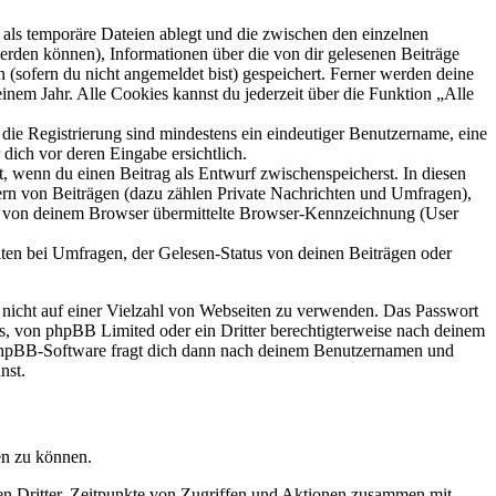
als temporäre Dateien ablegt und die zwischen den einzelnen
 werden können), Informationen über die von dir gelesenen Beiträge
 (sofern du nicht angemeldet bist) gespeichert. Ferner werden deine
inem Jahr. Alle Cookies kannst du jederzeit über die Funktion „Alle
 die Registrierung sind mindestens ein eindeutiger Benutzername, eine
dich vor deren Eingabe ersichtlich.
lt, wenn du einen Beitrag als Entwurf zwischenspeicherst. In diesen
ern von Beiträgen (dazu zählen Private Nachrichten und Umfragen),
ie von deinem Browser übermittelte Browser-Kennzeichnung (User
ten bei Umfragen, der Gelesen-Status von deinen Beiträgen oder
t nicht auf einer Vielzahl von Webseiten zu verwenden. Das Passwort
rs, von phpBB Limited oder ein Dritter berechtigterweise nach deinem
e phpBB-Software fragt dich dann nach deinem Benutzernamen und
nst.
en zu können.
sen Dritter, Zeitpunkte von Zugriffen und Aktionen zusammen mit