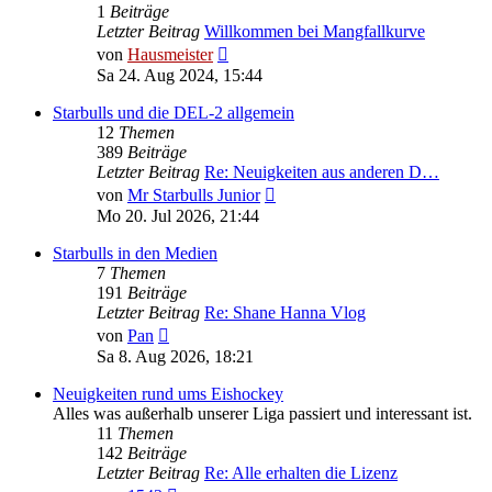
1
Beiträge
Letzter Beitrag
Willkommen bei Mangfallkurve
Neuester
von
Hausmeister
Beitrag
Sa 24. Aug 2024, 15:44
Starbulls und die DEL-2 allgemein
12
Themen
389
Beiträge
Letzter Beitrag
Re: Neuigkeiten aus anderen D…
Neuester
von
Mr Starbulls Junior
Beitrag
Mo 20. Jul 2026, 21:44
Starbulls in den Medien
7
Themen
191
Beiträge
Letzter Beitrag
Re: Shane Hanna Vlog
Neuester
von
Pan
Beitrag
Sa 8. Aug 2026, 18:21
Neuigkeiten rund ums Eishockey
Alles was außerhalb unserer Liga passiert und interessant ist.
11
Themen
142
Beiträge
Letzter Beitrag
Re: Alle erhalten die Lizenz
Neuester