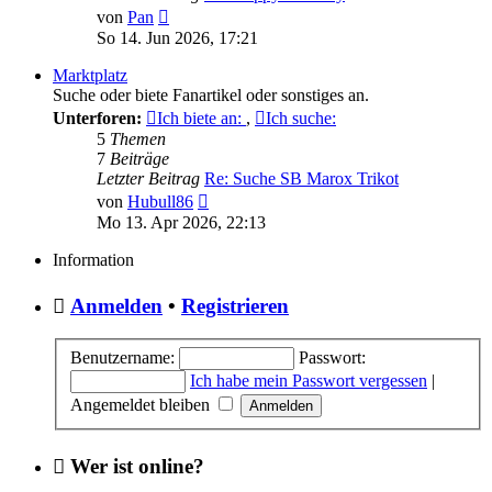
Neuester
von
Pan
Beitrag
So 14. Jun 2026, 17:21
Marktplatz
Suche oder biete Fanartikel oder sonstiges an.
Unterforen:
Ich biete an:
,
Ich suche:
5
Themen
7
Beiträge
Letzter Beitrag
Re: Suche SB Marox Trikot
Neuester
von
Hubull86
Beitrag
Mo 13. Apr 2026, 22:13
Information
Anmelden
•
Registrieren
Benutzername:
Passwort:
Ich habe mein Passwort vergessen
|
Angemeldet bleiben
Wer ist online?