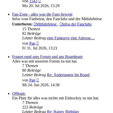
von
1543
Beitrag
Mo 20. Jul 2026, 15:29
Fan-Zone - alles was die Fans bewegt
Infos vom Fanbeirat, den Fanclubs und der Mitfahrbörse
Unterforen:
Mitfahrbörse
,
Infos der Fanclubs
15
Themen
82
Beiträge
Letzter Beitrag
eine Fankurve eine Adresse....
Neuester
von
Pan
Beitrag
Fr 31. Jul 2026, 13:21
Fragen rund ums Forum und ans Boardteam
Alles was mit unserem Forum zu tun hat.
7
Themen
80
Beiträge
Letzter Beitrag
Re: Änderungen Im Board
Neuester
von
Pan
Beitrag
Mi 24. Jun 2026, 14:38
Offtopic
Ein Platz für alles was nichts mit Eishockey zu tun hat.
7
Themen
222
Beiträge
Letzter Beitrag
Re: Happy Birthday