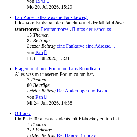
von
1543
Beitrag
Mo 20. Jul 2026, 15:29
Fan-Zone - alles was die Fans bewegt
Infos vom Fanbeirat, den Fanclubs und der Mitfahrbörse
Unterforen:
Mitfahrbörse
,
Infos der Fanclubs
15
Themen
82
Beiträge
Letzter Beitrag
eine Fankurve eine Adresse....
Neuester
von
Pan
Beitrag
Fr 31. Jul 2026, 13:21
Fragen rund ums Forum und ans Boardteam
Alles was mit unserem Forum zu tun hat.
7
Themen
80
Beiträge
Letzter Beitrag
Re: Änderungen Im Board
Neuester
von
Pan
Beitrag
Mi 24. Jun 2026, 14:38
Offtopic
Ein Platz für alles was nichts mit Eishockey zu tun hat.
7
Themen
222
Beiträge
Letzter Beitrag
Re: Happy Birthday