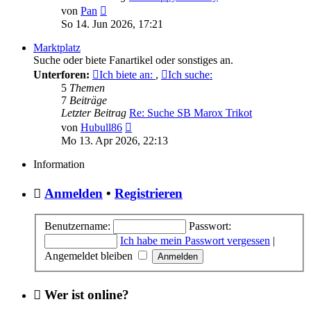
Neuester
von
Pan
Beitrag
So 14. Jun 2026, 17:21
Marktplatz
Suche oder biete Fanartikel oder sonstiges an.
Unterforen:
Ich biete an:
,
Ich suche:
5
Themen
7
Beiträge
Letzter Beitrag
Re: Suche SB Marox Trikot
Neuester
von
Hubull86
Beitrag
Mo 13. Apr 2026, 22:13
Information
Anmelden
•
Registrieren
Benutzername:
Passwort:
Ich habe mein Passwort vergessen
|
Angemeldet bleiben
Wer ist online?