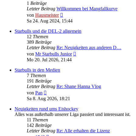
1
Beiträge
Letzter Beitrag
Willkommen bei Mangfallkurve
Neuester
von
Hausmeister
Beitrag
Sa 24. Aug 2024, 15:44
Starbulls und die DEL-2 allgemein
12
Themen
389
Beiträge
Letzter Beitrag
Re: Neuigkeiten aus anderen D…
Neuester
von
Mr Starbulls Junior
Beitrag
Mo 20. Jul 2026, 21:44
Starbulls in den Medien
7
Themen
191
Beiträge
Letzter Beitrag
Re: Shane Hanna Vlog
Neuester
von
Pan
Beitrag
Sa 8. Aug 2026, 18:21
Neuigkeiten rund ums Eishockey
Alles was außerhalb unserer Liga passiert und interessant ist.
11
Themen
142
Beiträge
Letzter Beitrag
Re: Alle erhalten die Lizenz
Neuester